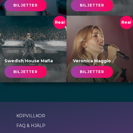
BILJETTER
BILJETTER
Rea!
Rea!
Swedish House Mafia
Veronica Maggio
BILJETTER
BILJETTER
KÖPVILLKOR
FAQ & HJÄLP