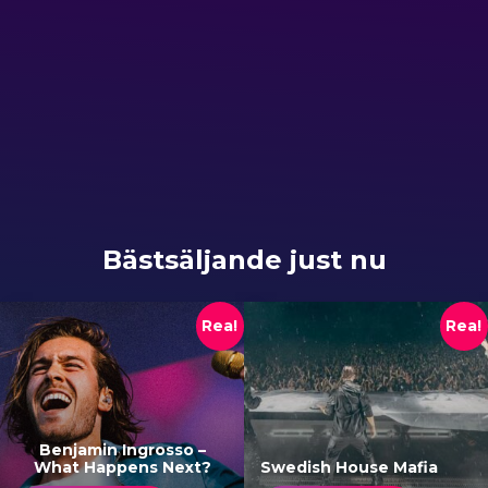
Bästsäljande just nu
Rea!
Rea!
Benjamin Ingrosso –
What Happens Next?
Swedish House Mafia