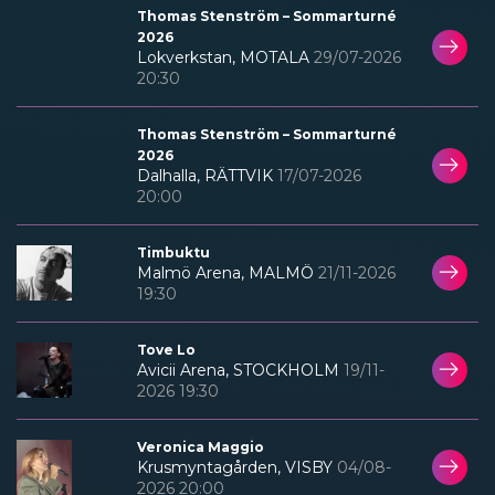
Thomas Stenström – Sommarturné
2026
Lokverkstan, MOTALA
29/07-2026
20:30
Thomas Stenström – Sommarturné
2026
Dalhalla, RÄTTVIK
17/07-2026
20:00
Timbuktu
Malmö Arena, MALMÖ
21/11-2026
19:30
Tove Lo
Avicii Arena, STOCKHOLM
19/11-
2026 19:30
Veronica Maggio
Krusmyntagården, VISBY
04/08-
2026 20:00