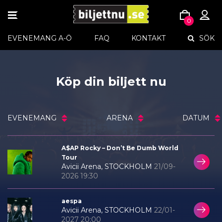
TOGGLE
0
NAVIGATION
Skip
EVENEMANG A-Ö
FAQ
KONTAKT
SÖK
to
content
Köp din biljett nu
EVENEMANG
ARENA
DATUM
A$AP Rocky – Don’t Be Dumb World
Tour
Avicii Arena, STOCKHOLM
21/09-
2026 19:30
aespa
Avicii Arena, STOCKHOLM
22/01-
2027 20:00