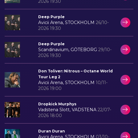
2026 19:30
Deep Purple
Avicii Arena, STOCKHOLM
26/10-
2026 19:30
Deep Purple
Scandinavium, GÖTEBORG
29/10-
2026 19:30
Don Toliver: Nitrous – Octane World
Tour Leg 2
Avicii Arena, STOCKHOLM
10/11-
2026 19:00
Dropkick Murphys
Vadstena Slott, VADSTENA
22/07-
2026 18:00
Duran Duran
Avicii Arena, STOCKHOLM
03/10-