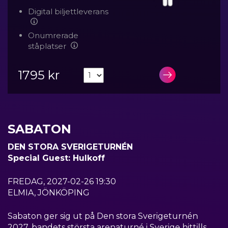
Digital biljettleverans
Onumrerade
ståplatser
1795 kr
LÄGG I VA
SABATON
DEN STORA SVERIGETURNÉN
Special Guest: Hulkoff
FREDAG, 2027-02-26 19:30
ELMIA, JÖNKÖPING
Sabaton ger sig ut på Den stora Sverigeturnén
2027, bandets största arenaturné i Sverige hittills.