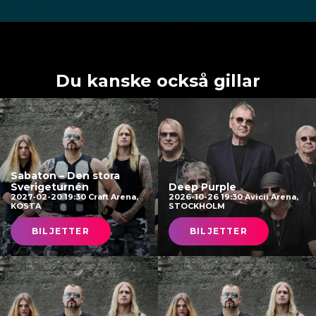
Du kanske också gillar
Sabaton – Den stora
Sverigeturnén
Deep Purple
2027-02-20 19:30 Craft Arena,
2026-10-26 19:30 Avicii Arena,
KOSTA
STOCKHOLM
BILJETTER
BILJETTER