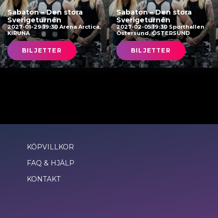
Sabaton – Den stora
Sabaton – Den stora
Sverigeturnén
Sverigeturnén
2027-01-29 19:30 Arena Arctica,
2027-02-05 19:30 Sporthallen
KIRUNA
Östersund, ÖSTERSUND
BILJETTER
BILJETTER
KÖPVILLKOR
FAQ & HJÄLP
KONTAKT