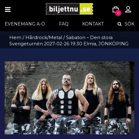
TOGGLE
0
NAVIGATION
Skip
EVENEMANG A-Ö
FAQ
KONTAKT
SÖK
to
content
Hem
/
Hårdrock/Metal
/ Sabaton – Den stora
Sverigeturnén 2027-02-26 19:30 Elmia, JÖNKÖPING