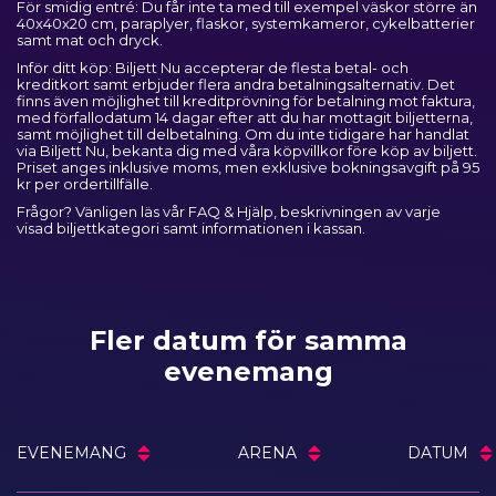
För smidig entré: Du får inte ta med till exempel väskor större än
40x40x20 cm, paraplyer, flaskor, systemkameror, cykelbatterier
samt mat och dryck.
Inför ditt köp: Biljett Nu accepterar de flesta betal- och
kreditkort samt erbjuder flera andra betalningsalternativ. Det
finns även möjlighet till kreditprövning för betalning mot faktura,
med förfallodatum 14 dagar efter att du har mottagit biljetterna,
samt möjlighet till delbetalning. Om du inte tidigare har handlat
via Biljett Nu, bekanta dig med våra
köpvillkor
före köp av biljett.
Priset anges inklusive moms, men exklusive bokningsavgift på 95
kr per ordertillfälle.
Frågor? Vänligen läs vår
FAQ & Hjälp
, beskrivningen av varje
visad biljettkategori samt informationen i kassan.
Fler datum för samma
evenemang
EVENEMANG
ARENA
DATUM