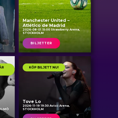
Manchester United –
Atlético de Madrid
2026-08-01 15:00 Strawberry Arena,
STOCKHOLM
BILJETTER
ÄR
KÖP BILJETT NU!
Tove Lo
2026-11-19 19:30 Avicii Arena,
MALMÖ
STOCKHOLM