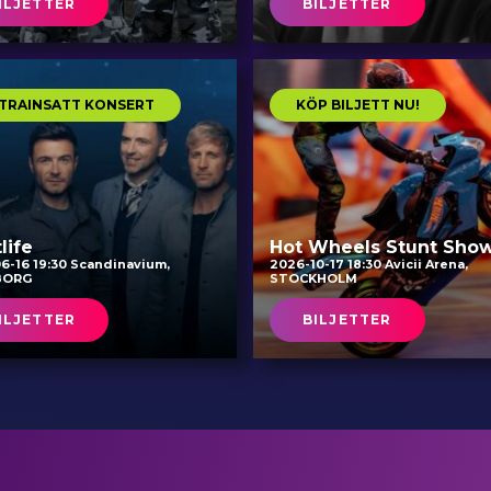
ILJETTER
BILJETTER
TRAINSATT KONSERT
KÖP BILJETT NU!
life
Hot Wheels Stunt Sho
6-16 19:30 Scandinavium,
2026-10-17 18:30 Avicii Arena,
BORG
STOCKHOLM
ILJETTER
BILJETTER