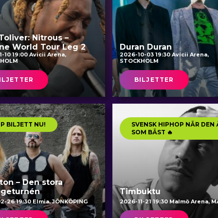
oliver: Nitrous –
ne World Tour Leg 2
Duran Duran
-10 19:00 Avicii Arena,
2026-10-03 19:30 Avicii Arena,
KHOLM
STOCKHOLM
ILJETTER
BILJETTER
P BILJETT NU!
SVENSK HIPHOP NÄR DEN 
SOM BÄST 🔥
ton – Den stora
igeturnén
Timbuktu
2-26 19:30 Elmia, JÖNKÖPING
2026-11-21 19:30 Malmö Arena, 