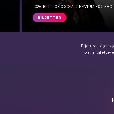
2026-10-19
20:00
SCANDINAVIUM, GÖTEBO
BILJETTER
Biljett Nu säljer bi
primär biljettleve
H