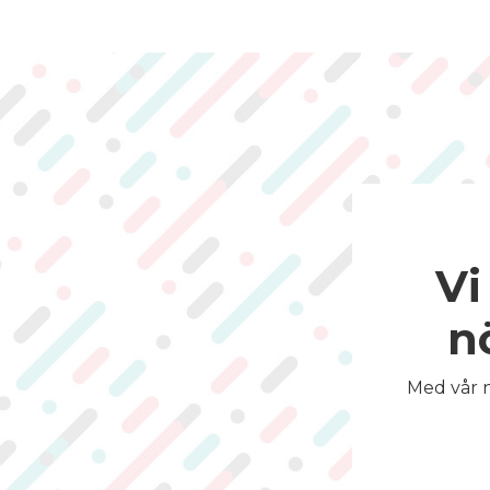
Vi
n
Med vår n