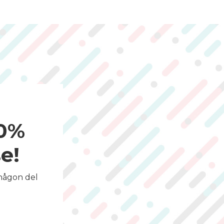
00%
e!
 någon del