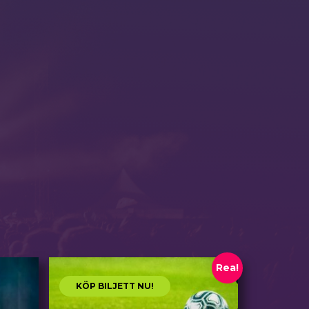
Rea!
KÖP BILJETT NU!