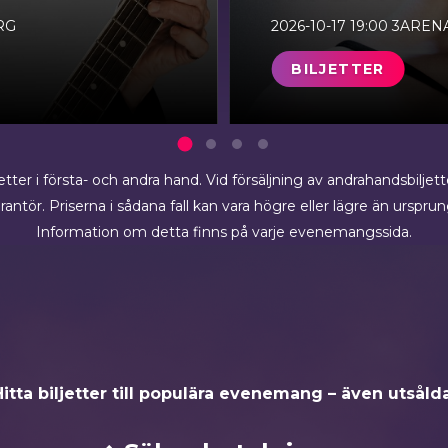
RG
2026-10-17
19:00
3AREN
BILJETTER
ljetter i första- och andra hand. Vid försäljning av andrahandsbiljett
rantör. Priserna i sådana fall kan vara högre eller lägre än ursprung
Information om detta finns på varje evenemangssida.
itta biljetter till populära evenemang – även utsåld