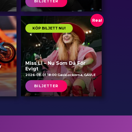
BILJETTER
Rea!
KÖP BILJETT NU!
Miss Li – Nu Som Då För
w
Evigt
2026-08-01 18:00 Gasklockorna, GÄVLE
BILJETTER