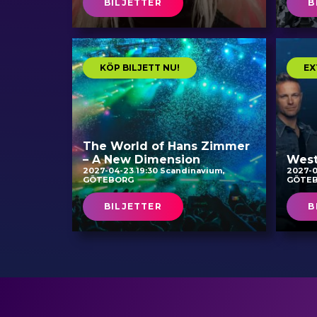
BILJETTER
B
KÖP BILJETT NU!
EX
The World of Hans Zimmer
– A New Dimension
West
2027-04-23 19:30 Scandinavium,
2027-0
GÖTEBORG
GÖTE
BILJETTER
B