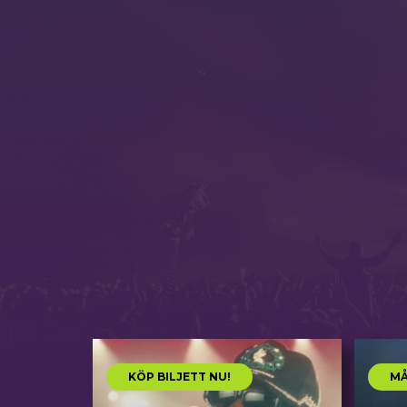
KÖP BILJETT NU!
MÅ