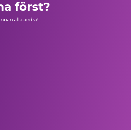
na först?
innan alla andra!