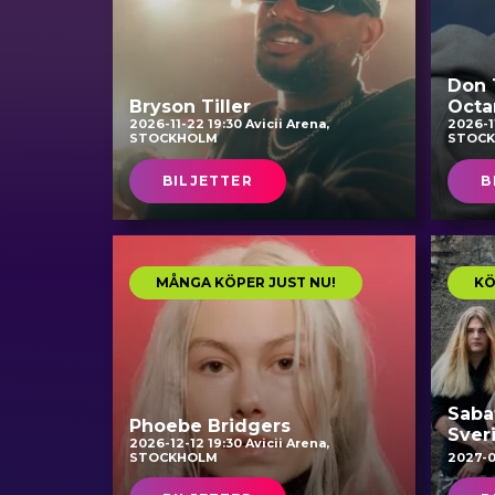
Don T
Bryson Tiller
Octa
2026-11-22 19:30 Avicii Arena,
2026-11
STOCKHOLM
STOC
BILJETTER
B
MÅNGA KÖPER JUST NU!
KÖ
Saba
Phoebe Bridgers
Sver
2026-12-12 19:30 Avicii Arena,
STOCKHOLM
2027-0