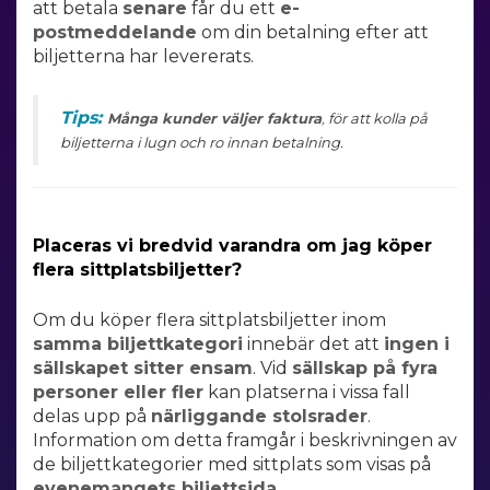
att betala
senare
får du ett
e-
postmeddelande
om din betalning efter att
biljetterna har levererats.
Tips:
Många kunder
väljer
faktura
,
för att
kolla på
biljetterna i
lugn och ro
innan betalning
.
Placeras vi bredvid varandra om jag köper
flera sittplatsbiljetter?
Om du köper flera
sittplatsbiljetter inom
samma
biljettkategori
innebär det att
ingen i
sällskapet sitter ensam
. Vid
sällskap på fyra
personer eller fler
kan platserna i vissa fall
delas upp på
närliggande stolsrader
.
Information om detta framgår i beskrivningen av
de biljettkategorier med sittplats som visas på
evenemangets biljettsida
.