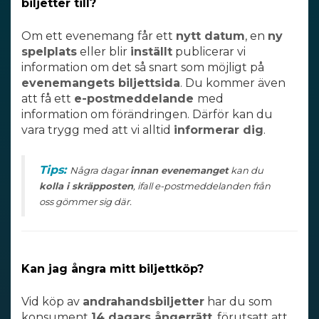
biljetter till?
Om ett evenemang får ett
nytt datum
,
en
ny
spelplats
eller blir
inställt
publicerar vi
information om det så snart som möjligt på
evenemangets biljettsida
. Du kommer även
att få ett
e-postmeddelande
med
information om förändringen. Därför kan du
vara trygg med att vi alltid
informerar dig
.
Tips:
Några dagar
innan evenemanget
kan du
kolla i skräpposten
, ifall e-postmeddelanden från
oss gömmer sig där.
Kan jag ångra mitt biljettköp?
Vid köp av
andrahandsbiljetter
har du som
konsument
14 dagars ångerrätt
, förutsatt att