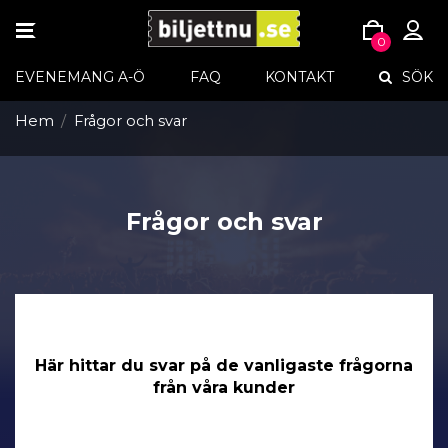
TOGGLE
0
NAVIGATION
Skip
EVENEMANG A-Ö
FAQ
KONTAKT
SÖK
to
content
Hem
Frågor och svar
Frågor och svar
–
Här hittar du svar på de vanligaste frågorna
från våra kunder
Vi hoppas att nedan är till din hjälp: