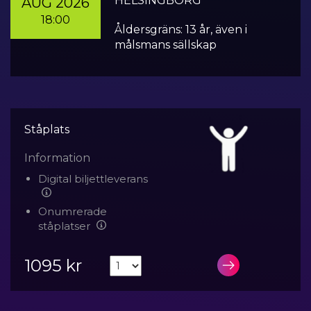
HELSINGBORG
AUG 2026
18:00
Åldersgräns: 13 år, även i
målsmans sällskap
Ståplats
Information
Digital biljettleverans
Onumrerade
ståplatser
1095 kr
LÄGG I VA