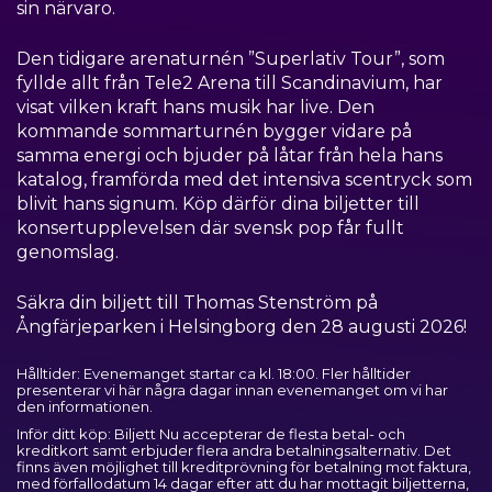
sin närvaro.
Den tidigare arenaturnén ”Superlativ Tour”, som
fyllde allt från Tele2 Arena till Scandinavium, har
visat vilken kraft hans musik har live. Den
kommande sommarturnén bygger vidare på
samma energi och bjuder på låtar från hela hans
katalog, framförda med det intensiva scentryck som
blivit hans signum. Köp därför dina biljetter till
konsertupplevelsen där svensk pop får fullt
genomslag.
Säkra din biljett till Thomas Stenström på
Ångfärjeparken i Helsingborg den 28 augusti 2026!
Hålltider: Evenemanget startar ca kl. 18:00. Fler hålltider
presenterar vi här några dagar innan evenemanget om vi har
den informationen.
Inför ditt köp: Biljett Nu accepterar de flesta betal- och
kreditkort samt erbjuder flera andra betalningsalternativ. Det
finns även möjlighet till kreditprövning för betalning mot faktura,
med förfallodatum 14 dagar efter att du har mottagit biljetterna,