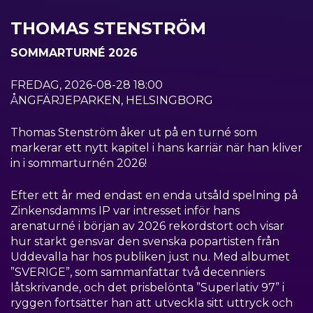
THOMAS STENSTRÖM
SOMMARTURNÉ 2026
FREDAG, 2026-08-28 18:00
ÅNGFÄRJEPARKEN, HELSINGBORG
Thomas Stenström åker ut på en turné som
markerar ett nytt kapitel i hans karriär när han kliver
in i sommarturnén 2026!
Efter ett år med endast en enda utsåld spelning på
Zinkensdamms IP var intresset inför hans
arenaturné i början av 2026 rekordstort och visar
hur starkt gensvar den svenska popartisten från
Uddevalla har hos publiken just nu. Med albumet
”SVERIGE”, som sammanfattar två decenniers
låtskrivande, och det prisbelönta ”Superlativ 97” i
ryggen fortsätter han att utveckla sitt uttryck och