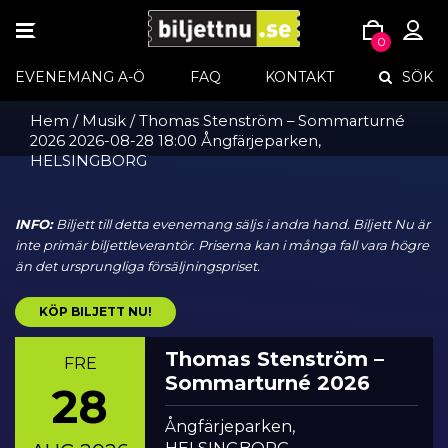
TOGGLE
0
NAVIGATION
Skip
EVENEMANG A-Ö
FAQ
KONTAKT
SÖK
to
content
Hem
/
Musik
/ Thomas Stenström – Sommarturné
2026 2026-08-28 18:00 Ångfärjeparken,
HELSINGBORG
INFO:
Biljett till detta evenemang säljs i andra hand. Biljett Nu är
inte primär biljettleverantör. Priserna kan i många fall vara högre
än det ursprungliga försäljningspriset.
KÖP BILJETT NU!
Thomas Stenström –
FRE
Sommarturné 2026
28
Ångfärjeparken,