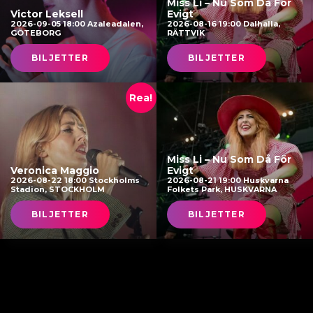
Miss Li – Nu Som Då För
Victor Leksell
Evigt
2026-09-05 18:00 Azaleadalen,
2026-08-16 19:00 Dalhalla,
GÖTEBORG
RÄTTVIK
BILJETTER
BILJETTER
Rea!
Miss Li – Nu Som Då För
Veronica Maggio
Evigt
2026-08-22 18:00 Stockholms
2026-08-21 19:00 Huskvarna
Stadion, STOCKHOLM
Folkets Park, HUSKVARNA
BILJETTER
BILJETTER