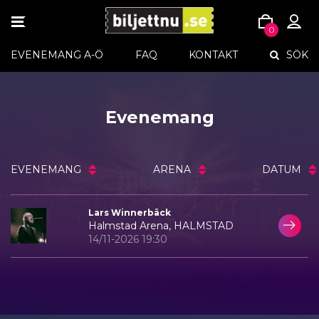
TOGGLE
0
NAVIGATION
Skip
EVENEMANG A-Ö
FAQ
KONTAKT
SÖK
to
content
Evenemang
EVENEMANG
ARENA
DATUM
Lars Winnerbäck
Halmstad Arena, HALMSTAD
14/11-2026 19:30