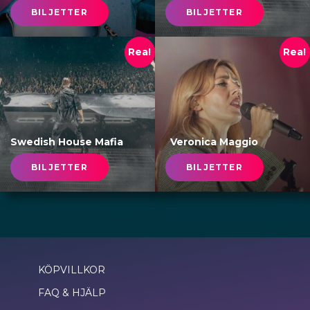
BILJETTER
BILJETTER
Rea!
Rea!
Swedish House Mafia
Veronica Maggio
BILJETTER
BILJETTER
KÖPVILLKOR
FAQ & HJÄLP