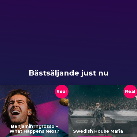
Bästsäljande just nu
Rea!
Rea!
Benjamin Ingrosso –
What Happens Next?
Swedish House Mafia