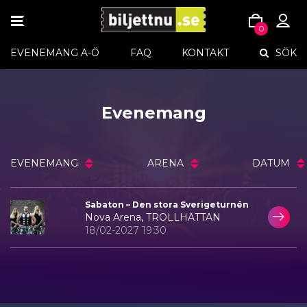
TOGGLE
0
NAVIGATION
Skip
EVENEMANG A-Ö
FAQ
KONTAKT
SÖK
to
content
Evenemang
EVENEMANG
ARENA
DATUM
Sabaton – Den stora Sverigeturnén
Nova Arena, TROLLHÄTTAN
18/02-2027 19:30