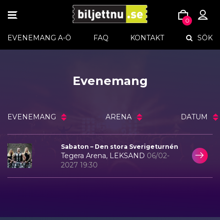
TOGGLE
0
NAVIGATION
Skip
EVENEMANG A-Ö
FAQ
KONTAKT
SÖK
to
content
Evenemang
EVENEMANG
ARENA
DATUM
Sabaton – Den stora Sverigeturnén
Tegera Arena, LEKSAND
06/02-
2027 19:30