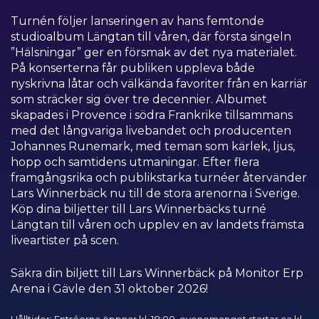
Turnén följer lanseringen av hans femtonde
studioalbum Längtan till våren, där första singeln
”Hälsningar” ger en försmak av det nya materialet.
På konserterna får publiken uppleva både
nyskrivna låtar och välkända favoriter från en karriär
som sträcker sig över tre decennier. Albumet
skapades i Provence i södra Frankrike tillsammans
med det långvariga livebandet och producenten
Johannes Runemark, med teman som kärlek, ljus,
hopp och samtidens utmaningar. Efter flera
framgångsrika och publikstarka turnéer återvänder
Lars Winnerbäck nu till de stora arenorna i Sverige.
Köp dina biljetter till Lars Winnerbäcks turné
Längtan till våren och upplev en av landets främsta
liveartister på scen.
Säkra din biljett till Lars Winnerbäck på Monitor Erp
Arena i Gävle den 31 oktober 2026!