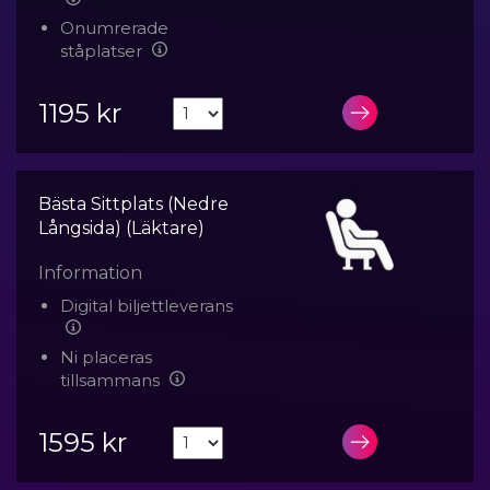
Onumrerade
ståplatser
1195 kr
LÄGG I VA
Bästa Sittplats (Nedre
Långsida) (Läktare)
Information
Digital biljettleverans
Ni placeras
tillsammans
1595 kr
LÄGG I VA