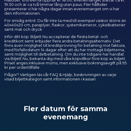
Hålltider: Entréerna öppnar kl. 18:00, evenemanget startar ca kl.
19:30 och är ca två timmar lång utan paus. Fler hålltider
presenterar vi här några dagar innan evenemanget om vi har
den informationen.
För smidig entré: Du får inte ta med till exempel väskor större än
40x40x20 cm, paraplyer, flaskor, systemkameror, cykelbatterier
samt mat och dryck.
Inför ditt köp: Biljett Nu accepterar de flesta betal- och
kreditkort samt erbjuder flera andra betalningsalternativ. Det
finns även möjlighet till kreditprövning för betalning mot faktura,
med förfallodatum 14 dagar efter att du har mottagit biljetterna,
samt möjlighet till delbetalning. Om du inte tidigare har handlat
via Biljett Nu, bekanta dig med våra
köpvillkor
före köp av biljett.
Priset anges inklusive moms, men exklusive bokningsavgift på 95
kr per ordertillfälle.
Frågor? Vänligen läs vår
FAQ & Hjälp
, beskrivningen av varje
visad biljettkategori samt informationen i kassan.
Fler datum för samma
evenemang