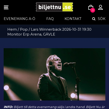
TOGGLE
0
NAVIGATION
Skip
EVENEMANG A-Ö
FAQ
KONTAKT
SÖK
to
content
Hem
/
Pop
/ Lars Winnerbäck 2026-10-31 19:30
Monitor Erp Arena, GÄVLE
INFO:
Biljett till detta evenemang säljs i andra hand. Biljett Nu är