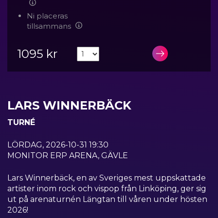
Ni placeras
tillsammans
1095 kr
LÄGG I VA
LARS WINNERBÄCK
TURNÉ
LÖRDAG, 2026-10-31 19:30
MONITOR ERP ARENA, GÄVLE
Lars Winnerbäck, en av Sveriges mest uppskattade
artister inom rock och vispop från Linköping, ger sig
ut på arenaturnén Längtan till våren under hösten
2026!