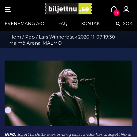
TOGGLE
0
NAVIGATION
Skip
EVENEMANG A-Ö
FAQ
KONTAKT
SÖK
to
content
Hem
/
Pop
/ Lars Winnerbäck 2026-11-07 19:30
Malmö Arena, MALMÖ
INFO:
Biljett till detta evenemang säljs i andra hand. Biljett Nu är