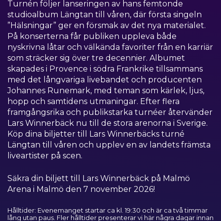
Turnén följer lanseringen av hans femtonde
studioalbum Längtan till våren, där första singeln
”Hälsningar” ger en försmak av det nya materialet.
På konserterna får publiken uppleva både
nyskrivna låtar och välkända favoriter från en karriär
som sträcker sig över tre decennier. Albumet
skapades i Provence i södra Frankrike tillsammans
med det långvariga livebandet och producenten
Johannes Runemark, med teman som kärlek, ljus,
hopp och samtidens utmaningar. Efter flera
framgångsrika och publikstarka turnéer återvänder
Lars Winnerbäck nu till de stora arenorna i Sverige.
Köp dina biljetter till Lars Winnerbäcks turné
Längtan till våren och upplev en av landets främsta
liveartister på scen.
Säkra din biljett till Lars Winnerbäck på Malmö
Arena i Malmö den 7 november 2026!
Hålltider: Evenemanget startar ca kl. 19:30 och är ca två timmar
lång utan paus. Fler hålltider presenterar vi här några dagar innan