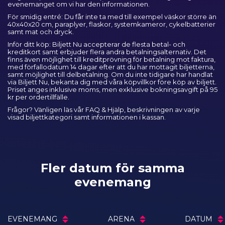
evenemanget om vi har den informationen.
För smidig entré: Du får inte ta med till exempel väskor större än
40x40x20 cm, paraplyer, flaskor, systemkameror, cykelbatterier
samt mat och dryck.
Inför ditt köp: Biljett Nu accepterar de flesta betal- och
kreditkort samt erbjuder flera andra betalningsalternativ. Det
finns även möjlighet till kreditprövning för betalning mot faktura,
med förfallodatum 14 dagar efter att du har mottagit biljetterna,
samt möjlighet till delbetalning. Om du inte tidigare har handlat
via Biljett Nu, bekanta dig med våra
köpvillkor
före köp av biljett.
Priset anges inklusive moms, men exklusive bokningsavgift på 95
kr per ordertillfälle.
Frågor? Vänligen läs vår
FAQ & Hjälp
, beskrivningen av varje
visad biljettkategori samt informationen i kassan.
Fler datum för samma
evenemang
EVENEMANG
ARENA
DATUM