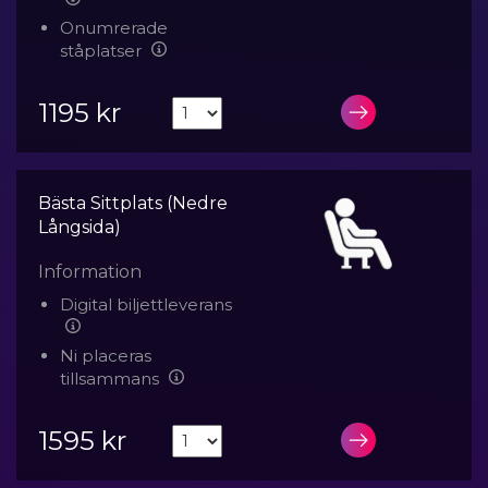
Onumrerade
ståplatser
1195 kr
LÄGG I VA
Bästa Sittplats (Nedre
Långsida)
Information
Digital biljettleverans
Ni placeras
tillsammans
1595 kr
LÄGG I VA