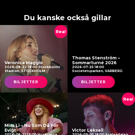
Du kanske också gillar
Rea!
Thomas Stenström –
Veronica Maggio
Sommarturné 2026
2026-08-22 18:00 Stockholms
2026-07-25 18:00
Stadion, STOCKHOLM
Societetsparken, VARBERG
BILJETTER
BILJETTER
Rea!
Miss Li – Nu Som Då För
Evigt
Victor Leksell
2026-08-21 19:00 Huskvarna
2026-09-05 18:00 Azaleadalen,