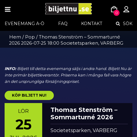
TOGGLE
0
NAVIGATION
Skip
EVENEMANG A-Ö
FAQ
KONTAKT
SÖK
to
content
Hem
/
Pop
/ Thomas Stenström – Sommarturné
2026 2026-07-25 18:00 Societetsparken, VARBERG
INFO:
Biljett till detta evenemang säljs i andra hand. Biljett Nu är
inte primär biljettleverantör. Priserna kan i många fall vara högre
än det ursprungliga försäljningspriset.
KÖP BILJETT NU!
Thomas Stenström –
LÖR
Sommarturné 2026
25
Societetsparken, VARBERG