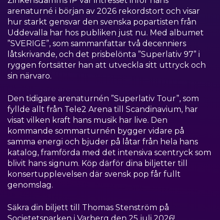
Zinkensdamms IP var intresset inför hans
arenaturné i början av 2026 rekordstort och visar
hur starkt gensvar den svenska popartisten från
Uddevalla har hos publiken just nu. Med albumet
”SVERIGE”, som sammanfattar två decenniers
låtskrivande, och det prisbelönta ”Superlativ 97” i
ryggen fortsätter han att utveckla sitt uttryck och
sin närvaro.
Den tidigare arenaturnén ”Superlativ Tour”, som
fyllde allt från Tele2 Arena till Scandinavium, har
visat vilken kraft hans musik har live. Den
kommande sommarturnén bygger vidare på
samma energi och bjuder på låtar från hela hans
katalog, framförda med det intensiva scentryck som
blivit hans signum. Köp därför dina biljetter till
konsertupplevelsen där svensk pop får fullt
genomslag.
Säkra din biljett till Thomas Stenström på
Societetsparken i Varberg den 25 juli 2026!