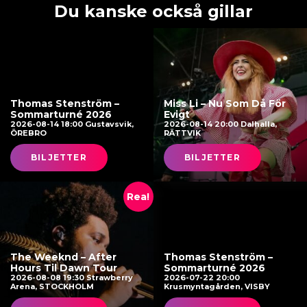
Du kanske också gillar
Thomas Stenström –
Miss Li – Nu Som Då För
Sommarturné 2026
Evigt
2026-08-14 18:00 Gustavsvik,
2026-08-14 20:00 Dalhalla,
ÖREBRO
RÄTTVIK
BILJETTER
BILJETTER
Rea!
The Weeknd – After
Thomas Stenström –
Hours Til Dawn Tour
Sommarturné 2026
2026-08-08 19:30 Strawberry
2026-07-22 20:00
Arena, STOCKHOLM
Krusmyntagården, VISBY