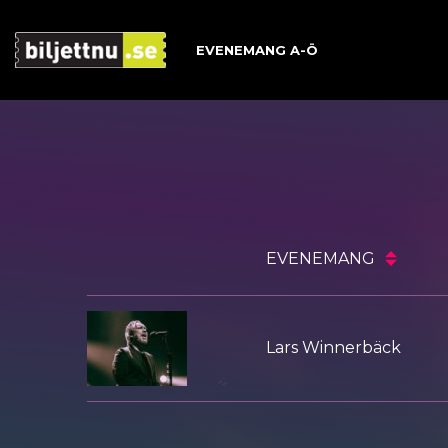
EVENEMANG A-Ö
Skip
to
content
EVENEMANG
Lars Winnerbäck