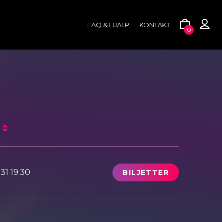
FAQ & HJÄLP
KONTAKT
0
31 19:30
BILJETTER